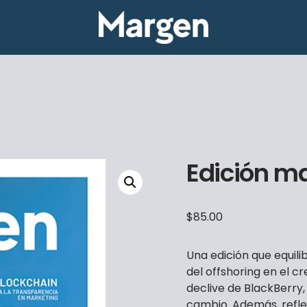
Edición m
$
85.00
Una edición que equili
del offshoring en el c
declive de BlackBerry,
cambio. Además, refle