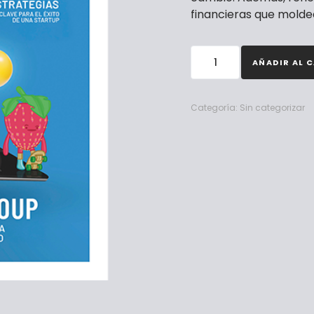
financieras que moldea
AÑADIR AL 
Categoría:
Sin categorizar