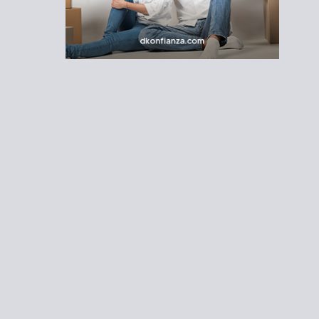
ivacidad
|
Contacto
o
Estilo de Vida
Palabra de Mujer
Mi Cuenta