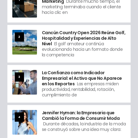
Marketing
Durante mucho tiempo, el
marketing terminaba cuando el cliente
hacía clic en
Cancún Country Open 2026 Reúne Golf,
2
Hospitalidad y Experiencias de Alto
Nivel
El golf amateur continúa
evolucionando hacia un formato donde
la competencia
La Confianza como Indicador
3
Empresarial: el Activo que No Aparece
en los Reportes
Las empresas miden
productividad, rentabilidad, rotación,
cumplimiento de
Jennifer Hyman: la Empresaria que
4
Cambió la Forma de Consumir Moda
Durante décadas, la industria de la moda
se construyó sobre una idea muy clara: