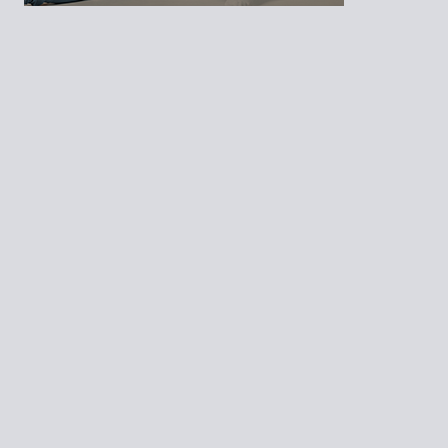
2024 Revista Margen. Una revista de Editorial Ogmios |
Términos
y Condiciones
|
Aviso de Privacidad
|
Contacto