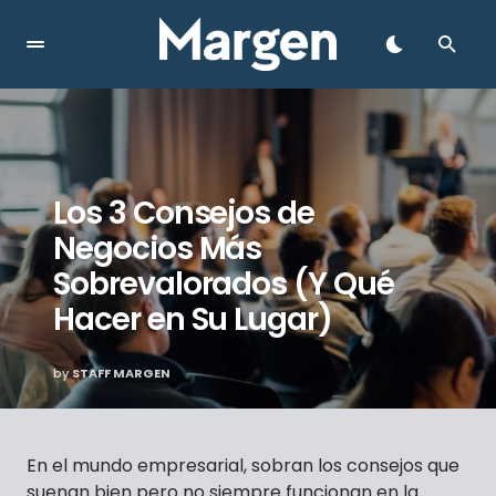
Los 3 Consejos de
Negocios Más
Sobrevalorados (Y Qué
Hacer en Su Lugar)
by
STAFF MARGEN
En el mundo empresarial, sobran los consejos que
suenan bien pero no siempre funcionan en la