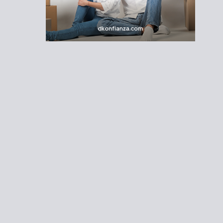
ivacidad
|
Contacto
o
Estilo de Vida
Palabra de Mujer
Mi Cuenta