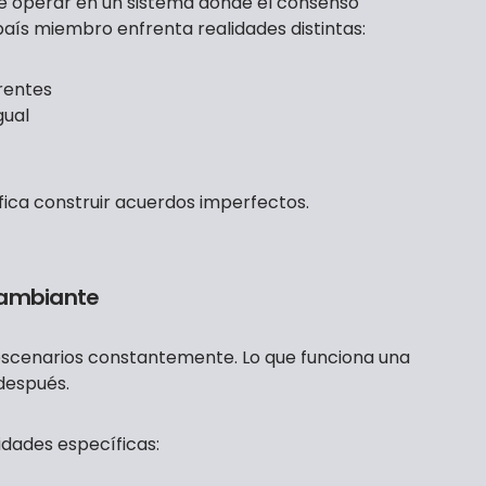
ue operar en un sistema donde el consenso
país miembro enfrenta realidades distintas:
rentes
gual
ifica construir acuerdos imperfectos.
cambiante
escenarios constantemente. Lo que funciona una
después.
idades específicas: